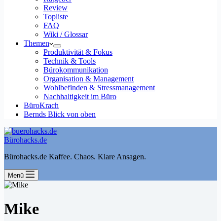
Review
Topliste
FAQ
Wiki / Glossar
Themen
Produktivität & Fokus
Technik & Tools
Bürokommunikation
Organisation & Management
Wohlbefinden & Stressmanagement
Nachhaltigkeit im Büro
BüroKrach
Bernds Blick von oben
Bürohacks.de
Bürohacks.de Kaffee. Chaos. Klare Ansagen.
Menü
Mike