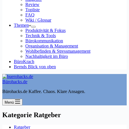
Review
Topliste
FAQ
Wiki / Glossar
Themen
Produktivität & Fokus
Technik & Tools
Bürokommunikation
Organisation & Management
Wohlbefinden & Stressmanagement
Nachhaltigkeit im Büro
BüroKrach
Bernds Blick von oben
Bürohacks.de
Bürohacks.de Kaffee. Chaos. Klare Ansagen.
Menü
Kategorie
Ratgeber
Ratgeber