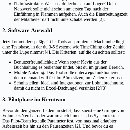
IT-Infrastruktur: Was hast du technisch auf Lager? Dein
Netzwerk sollte nicht schon am ersten Tag nach der
Einführung in Flammen aufgehen. Auch die Einarbeitungszeit
der Mitarbeiter darf nicht unterschätzt werden [2].
2. Software-Auswahl
Jetzt kommt der spaßige Teil: Tools ausprobieren. Mach unbedingt
eine Testphase, in der du 3-5 Systeme wie TimeChimp oder Zenkit
unter die Lupe nimmst [4]. Die Kriterien, auf die du achten solltest:
Benutzerfreundlichkeit: Wenn sogar Kevin aus der
Buchhaltung es bedienbar findet, bist du im grünen Bereich.
Mobile Nutzung: Das Tool sollte unterwegs funktionieren –
denn niemand will fest im Büro sitzen, um Zeiten zu erfassen.
Schnittstellen: Ideal sind Integrationen zur Lohnabrechnung,
damit du nicht in Excel-Dschungel versinkst [2][3].
3. Pilotphase im Kernteam
Bevor du den ganzen Laden umstellst, lass zuerst eine Gruppe von
Volunteer-Nerds – oder warum auch immer – das System testen.
Das Pilot-Team legt alle Parameter fest, von maximal erlaubter
Arbeitszeit bis hin zu den Pausenzeiten [2]. Und bevor du es