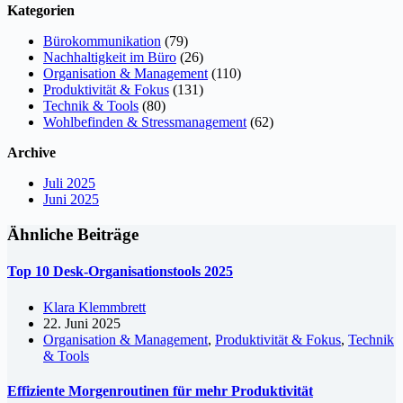
Kategorien
Bürokommunikation
(79)
Nachhaltigkeit im Büro
(26)
Organisation & Management
(110)
Produktivität & Fokus
(131)
Technik & Tools
(80)
Wohlbefinden & Stressmanagement
(62)
Archive
Juli 2025
Juni 2025
Ähnliche Beiträge
Top 10 Desk-Organisationstools 2025
Klara Klemmbrett
22. Juni 2025
Organisation & Management
,
Produktivität & Fokus
,
Technik
& Tools
Effiziente Morgenroutinen für mehr Produktivität