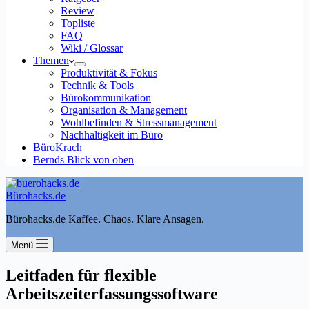
Review
Topliste
FAQ
Wiki / Glossar
Themen
Produktivität & Fokus
Technik & Tools
Bürokommunikation
Organisation & Management
Wohlbefinden & Stressmanagement
Nachhaltigkeit im Büro
BüroKrach
Bernds Blick von oben
Bürohacks.de
Bürohacks.de Kaffee. Chaos. Klare Ansagen.
Menü
Leitfaden für flexible
Arbeitszeiterfassungssoftware