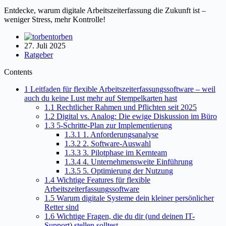
Entdecke, warum digitale Arbeitszeiterfassung die Zukunft ist –
weniger Stress, mehr Kontrolle!
torben
27. Juli 2025
Ratgeber
Contents
1
Leitfaden für flexible Arbeitszeiterfassungssoftware – weil
auch du keine Lust mehr auf Stempelkarten hast
1.1
Rechtlicher Rahmen und Pflichten seit 2025
1.2
Digital vs. Analog: Die ewige Diskussion im Büro
1.3
5-Schritte-Plan zur Implementierung
1.3.1
1. Anforderungsanalyse
1.3.2
2. Software-Auswahl
1.3.3
3. Pilotphase im Kernteam
1.3.4
4. Unternehmensweite Einführung
1.3.5
5. Optimierung der Nutzung
1.4
Wichtige Features für flexible
Arbeitszeiterfassungssoftware
1.5
Warum digitale Systeme dein kleiner persönlicher
Retter sind
1.6
Wichtige Fragen, die du dir (und deinen IT-
Support) stellen solltest