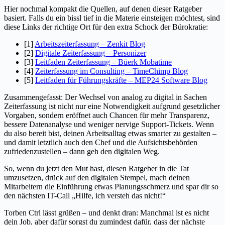
Hier nochmal kompakt die Quellen, auf denen dieser Ratgeber
basiert. Falls du ein bissl tief in die Materie einsteigen möchtest, sind
diese Links der richtige Ort für den extra Schock der Bürokratie:
[1]
Arbeitszeiterfassung – Zenkit Blog
[2]
Digitale Zeiterfassung – Personizer
[3]
Leitfaden Zeiterfassung – Büerk Mobatime
[4]
Zeiterfassung im Consulting – TimeChimp Blog
[5]
Leitfaden für Führungskräfte – MEP24 Software Blog
Zusammengefasst: Der Wechsel von analog zu digital in Sachen
Zeiterfassung ist nicht nur eine Notwendigkeit aufgrund gesetzlicher
Vorgaben, sondern eröffnet auch Chancen für mehr Transparenz,
bessere Datenanalyse und weniger nervige Support-Tickets. Wenn
du also bereit bist, deinen Arbeitsalltag etwas smarter zu gestalten –
und damit letztlich auch den Chef und die Aufsichtsbehörden
zufriedenzustellen – dann geh den digitalen Weg.
So, wenn du jetzt den Mut hast, diesen Ratgeber in die Tat
umzusetzen, drück auf den digitalen Stempel, mach deinen
Mitarbeitern die Einführung etwas Planungsschmerz und spar dir so
den nächsten IT-Call „Hilfe, ich versteh das nicht!“
Torben Ctrl lässt grüßen – und denkt dran: Manchmal ist es nicht
dein Job, aber dafür sorgst du zumindest dafür, dass der nächste