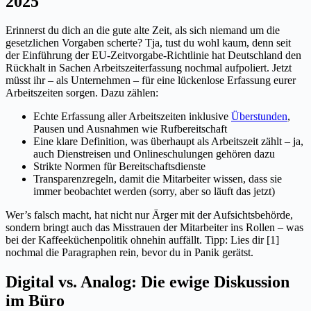
2025
Erinnerst du dich an die gute alte Zeit, als sich niemand um die
gesetzlichen Vorgaben scherte? Tja, tust du wohl kaum, denn seit
der Einführung der EU-Zeitvorgabe-Richtlinie hat Deutschland den
Rückhalt in Sachen Arbeitszeiterfassung nochmal aufpoliert. Jetzt
müsst ihr – als Unternehmen – für eine lückenlose Erfassung eurer
Arbeitszeiten sorgen. Dazu zählen:
Echte Erfassung aller Arbeitszeiten inklusive
Überstunden
,
Pausen und Ausnahmen wie Rufbereitschaft
Eine klare Definition, was überhaupt als Arbeitszeit zählt – ja,
auch Dienstreisen und Onlineschulungen gehören dazu
Strikte Normen für Bereitschaftsdienste
Transparenzregeln, damit die Mitarbeiter wissen, dass sie
immer beobachtet werden (sorry, aber so läuft das jetzt)
Wer’s falsch macht, hat nicht nur Ärger mit der Aufsichtsbehörde,
sondern bringt auch das Misstrauen der Mitarbeiter ins Rollen – was
bei der Kaffeeküchenpolitik ohnehin auffällt. Tipp: Lies dir [1]
nochmal die Paragraphen rein, bevor du in Panik gerätst.
Digital vs. Analog: Die ewige Diskussion
im Büro