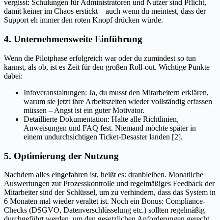
vergisst: Schulungen für Administratoren und Nutzer sind Pflicht,
damit keiner im Chaos erstickt – auch wenn du meintest, dass der
Support eh immer den roten Knopf drücken würde.
4. Unternehmensweite Einführung
Wenn die Pilotphase erfolgreich war oder du zumindest so tun
kannst, als ob, ist es Zeit für den großen Roll-out. Wichtige Punkte
dabei:
Infoveranstaltungen: Ja, du musst den Mitarbeitern erklären,
warum sie jetzt ihre Arbeitszeiten wieder vollständig erfassen
müssen – Angst ist ein guter Motivator.
Detaillierte Dokumentation: Halte alle Richtlinien,
Anweisungen und FAQ fest. Niemand möchte später in
einem undurchsichtigen Ticket-Desaster landen [2].
5. Optimierung der Nutzung
Nachdem alles eingefahren ist, heißt es: dranbleiben. Monatliche
Auswertungen zur Prozesskontrolle und regelmäßiges Feedback der
Mitarbeiter sind der Schlüssel, um zu verhindern, dass das System in
6 Monaten mal wieder veraltet ist. Noch ein Bonus: Compliance-
Checks (DSGVO, Datenverschlüsselung etc.) sollten regelmäßig
durchgeführt werden, um den gesetzlichen Anforderungen gerecht