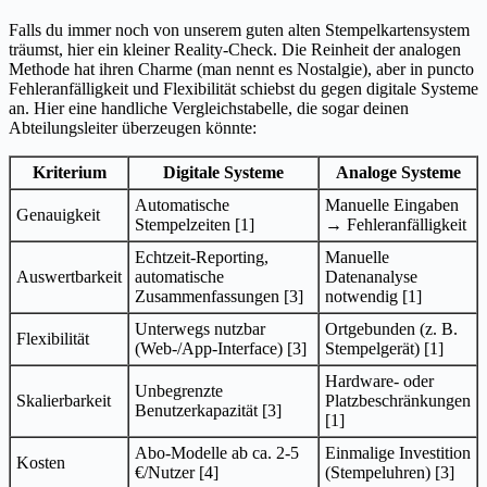
Falls du immer noch von unserem guten alten Stempelkartensystem
träumst, hier ein kleiner Reality-Check. Die Reinheit der analogen
Methode hat ihren Charme (man nennt es Nostalgie), aber in puncto
Fehleranfälligkeit und Flexibilität schiebst du gegen digitale Systeme
an. Hier eine handliche Vergleichstabelle, die sogar deinen
Abteilungsleiter überzeugen könnte:
Kriterium
Digitale Systeme
Analoge Systeme
Automatische
Manuelle Eingaben
Genauigkeit
Stempelzeiten [1]
→ Fehleranfälligkeit
Echtzeit-Reporting,
Manuelle
Auswertbarkeit
automatische
Datenanalyse
Zusammenfassungen [3]
notwendig [1]
Unterwegs nutzbar
Ortgebunden (z. B.
Flexibilität
(Web-/App-Interface) [3]
Stempelgerät) [1]
Hardware- oder
Unbegrenzte
Skalierbarkeit
Platzbeschränkungen
Benutzerkapazität [3]
[1]
Abo-Modelle ab ca. 2-5
Einmalige Investition
Kosten
€/Nutzer [4]
(Stempeluhren) [3]