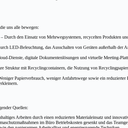
 die uns alle bewegen:
n? – Durch den Einsatz von Mehrwegsystemen, recycelten Produkten und
Durch LED-Beleuchtung, das Ausschalten von Geräten außerhalb der A
Cloud-Dienste, digitale Dokumentenlösungen und virtuelle Meeting-Platt
re Struktur mit Recyclingcontainern, die Nutzung von Recyclingpapier
 Weniger Papierverbrauch, weniger Anfahrtswege sowie ein reduzierter En
rkleinern.
gender Quellen:
haltiges Arbeiten durch einen reduzierten Materialeinsatz und innovat
limaschutzmaßnahmen im Büro Betriebskosten gesenkt und das Teamgef
wie den papierarmen Arbeitsalltag und energiesparende Techniken.