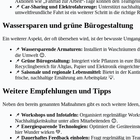
Aktionen wie „Fahrrad zur Arbeit“-Tage können den Teamgeis
📌
Car-Sharing und Elektrofahrzeuge:
Unterstützt nachhalt
umweltfreundliche Fahrt ist ein weiterer Schritt in die richtige 
Wassersparen und grüne Bürogestaltung
Ein weiterer Aspekt, der oft übersehen wird, ist der bewusste Umgan
📌
Wassersparende Armaturen:
Installiert in Waschräumen d
die Umwelt 😊.
📌
Grüne Bürogestaltung:
Integriert viele Pflanzen in eure 
Recyclingbereich für Altglas, Papier und Elektronik eingericht
📌
Saisonale und regionale Lebensmittel:
Bietet in der Kanti
frische, nachhaltige Ernährung am Arbeitsplatz 💡.
Weitere Empfehlungen und Tipps
Neben den bereits genannten Maßnahmen gibt es noch weitere Ideen, d
📌
Workshops und Infotafeln:
Organisiert regelmäßige Worksh
Nachhaltigkeitskultur unter allen Mitarbeitenden 😊.
📌
Energiesparende Technologien:
Optimiert die Geräteeins
hier Wunder wirken 💚.
📌
Dauerhaftes Feedback einholen:
Fragt regelmäßig im Tea