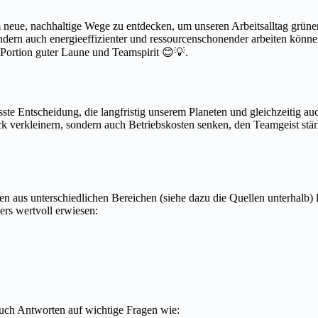
 neue, nachhaltige Wege zu entdecken, um unseren Arbeitsalltag grüner
ondern auch energieeffizienter und ressourcenschonender arbeiten könne
n Portion guter Laune und Teamspirit 😊💡.
wusste Entscheidung, die langfristig unserem Planeten und gleichzeiti
erkleinern, sondern auch Betriebskosten senken, den Teamgeist stärke
 aus unterschiedlichen Bereichen (siehe dazu die Quellen unterhalb) l
ers wertvoll erwiesen:
 auch Antworten auf wichtige Fragen wie: