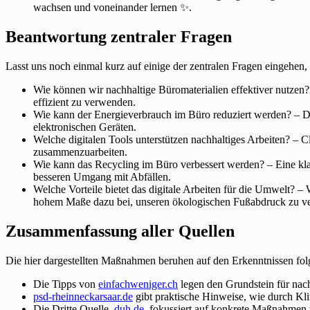
wachsen und voneinander lernen ✨.
Beantwortung zentraler Fragen
Lasst uns noch einmal kurz auf einige der zentralen Fragen eingehen,
Wie können wir nachhaltige Büromaterialien effektiver nutze
effizient zu verwenden.
Wie kann der Energieverbrauch im Büro reduziert werden? – 
elektronischen Geräten.
Welche digitalen Tools unterstützen nachhaltiges Arbeiten? – 
zusammenzuarbeiten.
Wie kann das Recycling im Büro verbessert werden? – Eine kla
besseren Umgang mit Abfällen.
Welche Vorteile bietet das digitale Arbeiten für die Umwelt? –
hohem Maße dazu bei, unseren ökologischen Fußabdruck zu ve
Zusammenfassung aller Quellen
Die hier dargestellten Maßnahmen beruhen auf den Erkenntnissen fol
Die Tipps von
einfachweniger.ch
legen den Grundstein für nach
psd-rheinneckarsaar.de
gibt praktische Hinweise, wie durch K
Die Dritte Quelle,
duh.de
, fokussiert auf konkrete Maßnahmen 