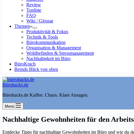
Review
Topliste
FAQ
Wiki / Glossar
Themen
Produktivität & Fokus
Technik & Tools
Bürokommunikation
Organisation & Management
Wohlbefinden & Stressmanagement
Nachhaltigkeit im Büro
BüroKrach
Bernds Blick von oben
Bürohacks.de
Bürohacks.de Kaffee. Chaos. Klare Ansagen.
Menü
Nachhaltige Gewohnheiten für den Arbeits
Entdecke Tipps für nachhaltige Gewohnheiten im Büro und wie du den