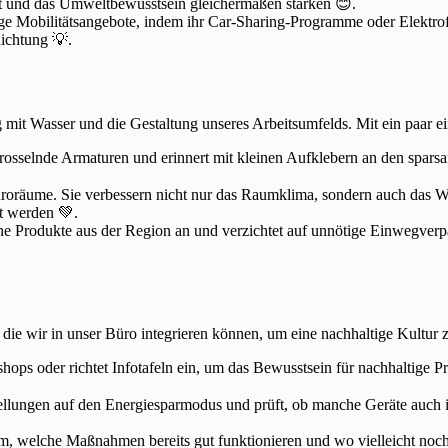
t und das Umweltbewusstsein gleichermaßen stärken 😊.
ige Mobilitätsangebote, indem ihr Car-Sharing-Programme oder Elektro
Richtung 💡.
g mit Wasser und die Gestaltung unseres Arbeitsumfelds. Mit ein paar 
rosselnde Armaturen und erinnert mit kleinen Aufklebern an den spars
Büroräume. Sie verbessern nicht nur das Raumklima, sondern auch das W
et werden 💚.
ne Produkte aus der Region an und verzichtet auf unnötige Einwegverpa
ie wir in unser Büro integrieren können, um eine nachhaltige Kultur z
ops oder richtet Infotafeln ein, um das Bewusstsein für nachhaltige 
tellungen auf den Energiesparmodus und prüft, ob manche Geräte auch
m, welche Maßnahmen bereits gut funktionieren und wo vielleicht noc