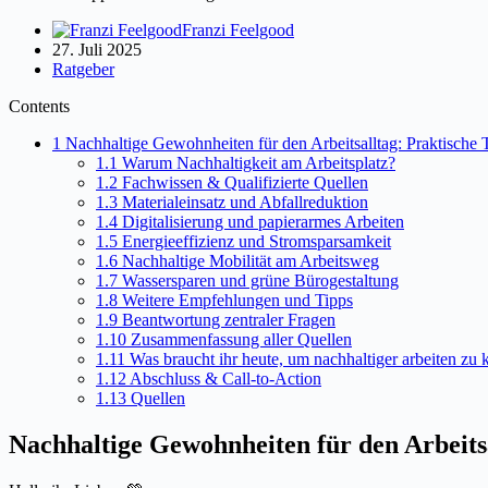
Franzi Feelgood
27. Juli 2025
Ratgeber
Contents
1
Nachhaltige Gewohnheiten für den Arbeitsalltag: Praktische
1.1
Warum Nachhaltigkeit am Arbeitsplatz?
1.2
Fachwissen & Qualifizierte Quellen
1.3
Materialeinsatz und Abfallreduktion
1.4
Digitalisierung und papierarmes Arbeiten
1.5
Energieeffizienz und Stromsparsamkeit
1.6
Nachhaltige Mobilität am Arbeitsweg
1.7
Wassersparen und grüne Bürogestaltung
1.8
Weitere Empfehlungen und Tipps
1.9
Beantwortung zentraler Fragen
1.10
Zusammenfassung aller Quellen
1.11
Was braucht ihr heute, um nachhaltiger arbeiten zu
1.12
Abschluss & Call-to-Action
1.13
Quellen
Nachhaltige Gewohnheiten für den Arbeits