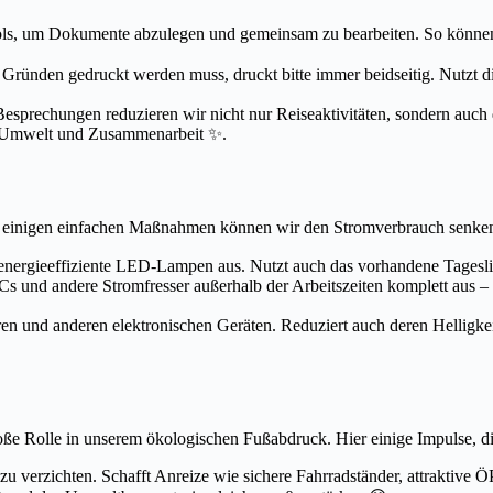
ols, um Dokumente abzulegen und gemeinsam zu bearbeiten. So können 
ründen gedruckt werden muss, druckt bitte immer beidseitig. Nutzt di
sprechungen reduzieren wir nicht nur Reiseaktivitäten, sondern auch 
für Umwelt und Zusammenarbeit ✨.
 einigen einfachen Maßnahmen können wir den Stromverbrauch senken 
rgieeffiziente LED-Lampen aus. Nutzt auch das vorhandene Tageslicht –
s und andere Stromfresser außerhalb der Arbeitszeiten komplett aus – 
en und anderen elektronischen Geräten. Reduziert auch deren Helligke
oße Rolle in unserem ökologischen Fußabdruck. Hier einige Impulse, die
zu verzichten. Schafft Anreize wie sichere Fahrradständer, attraktive