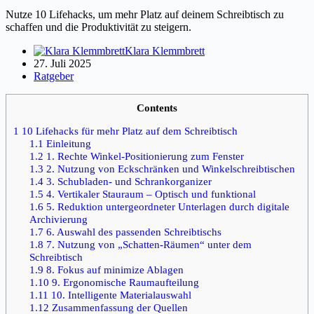
Nutze 10 Lifehacks, um mehr Platz auf deinem Schreibtisch zu
schaffen und die Produktivität zu steigern.
Klara Klemmbrett
27. Juli 2025
Ratgeber
Contents
1
10 Lifehacks für mehr Platz auf dem Schreibtisch
1.1
Einleitung
1.2
1. Rechte Winkel-Positionierung zum Fenster
1.3
2. Nutzung von Eckschränken und Winkelschreibtischen
1.4
3. Schubladen- und Schrankorganizer
1.5
4. Vertikaler Stauraum – Optisch und funktional
1.6
5. Reduktion untergeordneter Unterlagen durch digitale
Archivierung
1.7
6. Auswahl des passenden Schreibtischs
1.8
7. Nutzung von „Schatten-Räumen“ unter dem
Schreibtisch
1.9
8. Fokus auf minimize Ablagen
1.10
9. Ergonomische Raumaufteilung
1.11
10. Intelligente Materialauswahl
1.12
Zusammenfassung der Quellen