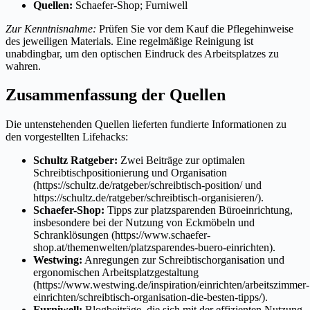
Quellen:
Schaefer-Shop; Furniwell
Zur Kenntnisnahme:
Prüfen Sie vor dem Kauf die Pflegehinweise
des jeweiligen Materials. Eine regelmäßige Reinigung ist
unabdingbar, um den optischen Eindruck des Arbeitsplatzes zu
wahren.
Zusammenfassung der Quellen
Die untenstehenden Quellen lieferten fundierte Informationen zu
den vorgestellten Lifehacks:
Schultz Ratgeber:
Zwei Beiträge zur optimalen
Schreibtischpositionierung und Organisation
(https://schultz.de/ratgeber/schreibtisch-position/ und
https://schultz.de/ratgeber/schreibtisch-organisieren/).
Schaefer-Shop:
Tipps zur platzsparenden Büroeinrichtung,
insbesondere bei der Nutzung von Eckmöbeln und
Schranklösungen (https://www.schaefer-
shop.at/themenwelten/platzsparendes-buero-einrichten).
Westwing:
Anregungen zur Schreibtischorganisation und
ergonomischen Arbeitsplatzgestaltung
(https://www.westwing.de/inspiration/einrichten/arbeitszimmer-
einrichten/schreibtisch-organisation-die-besten-tipps/).
Furniwell:
Blogbeiträge, die sich mit der effizienten Nutzung