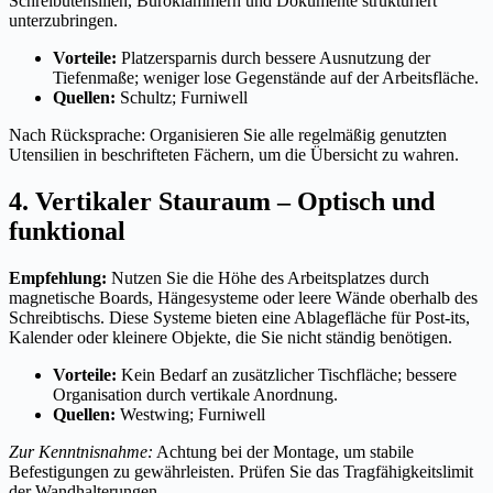
Schreibutensilien, Büroklammern und Dokumente strukturiert
unterzubringen.
Vorteile:
Platzersparnis durch bessere Ausnutzung der
Tiefenmaße; weniger lose Gegenstände auf der Arbeitsfläche.
Quellen:
Schultz; Furniwell
Nach Rücksprache: Organisieren Sie alle regelmäßig genutzten
Utensilien in beschrifteten Fächern, um die Übersicht zu wahren.
4. Vertikaler Stauraum – Optisch und
funktional
Empfehlung:
Nutzen Sie die Höhe des Arbeitsplatzes durch
magnetische Boards, Hängesysteme oder leere Wände oberhalb des
Schreibtischs. Diese Systeme bieten eine Ablagefläche für Post-its,
Kalender oder kleinere Objekte, die Sie nicht ständig benötigen.
Vorteile:
Kein Bedarf an zusätzlicher Tischfläche; bessere
Organisation durch vertikale Anordnung.
Quellen:
Westwing; Furniwell
Zur Kenntnisnahme:
Achtung bei der Montage, um stabile
Befestigungen zu gewährleisten. Prüfen Sie das Tragfähigkeitslimit
der Wandhalterungen.