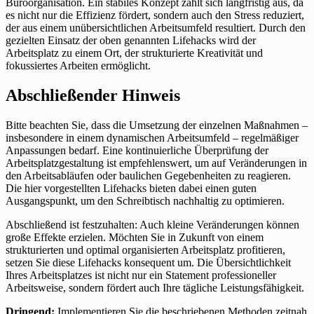
Büroorganisation. Ein stabiles Konzept zahlt sich langfristig aus, da
es nicht nur die Effizienz fördert, sondern auch den Stress reduziert,
der aus einem unübersichtlichen Arbeitsumfeld resultiert. Durch den
gezielten Einsatz der oben genannten Lifehacks wird der
Arbeitsplatz zu einem Ort, der strukturierte Kreativität und
fokussiertes Arbeiten ermöglicht.
Abschließender Hinweis
Bitte beachten Sie, dass die Umsetzung der einzelnen Maßnahmen –
insbesondere in einem dynamischen Arbeitsumfeld – regelmäßiger
Anpassungen bedarf. Eine kontinuierliche Überprüfung der
Arbeitsplatzgestaltung ist empfehlenswert, um auf Veränderungen in
den Arbeitsabläufen oder baulichen Gegebenheiten zu reagieren.
Die hier vorgestellten Lifehacks bieten dabei einen guten
Ausgangspunkt, um den Schreibtisch nachhaltig zu optimieren.
Abschließend ist festzuhalten: Auch kleine Veränderungen können
große Effekte erzielen. Möchten Sie in Zukunft von einem
strukturierten und optimal organisierten Arbeitsplatz profitieren,
setzen Sie diese Lifehacks konsequent um. Die Übersichtlichkeit
Ihres Arbeitsplatzes ist nicht nur ein Statement professioneller
Arbeitsweise, sondern fördert auch Ihre tägliche Leistungsfähigkeit.
Dringend:
Implementieren Sie die beschriebenen Methoden zeitnah