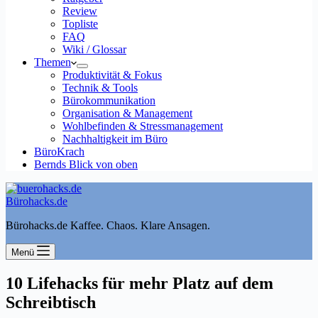
Review
Topliste
FAQ
Wiki / Glossar
Themen
Produktivität & Fokus
Technik & Tools
Bürokommunikation
Organisation & Management
Wohlbefinden & Stressmanagement
Nachhaltigkeit im Büro
BüroKrach
Bernds Blick von oben
Bürohacks.de
Bürohacks.de Kaffee. Chaos. Klare Ansagen.
Menü
10 Lifehacks für mehr Platz auf dem
Schreibtisch