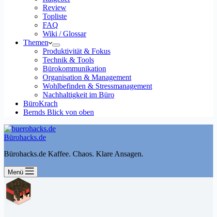
Review
Topliste
FAQ
Wiki / Glossar
Themen
Produktivität & Fokus
Technik & Tools
Bürokommunikation
Organisation & Management
Wohlbefinden & Stressmanagement
Nachhaltigkeit im Büro
BüroKrach
Bernds Blick von oben
Bürohacks.de
Bürohacks.de Kaffee. Chaos. Klare Ansagen.
Menü