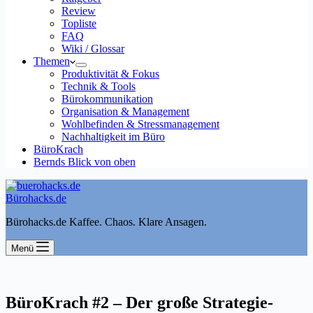
Review
Topliste
FAQ
Wiki / Glossar
Themen
Produktivität & Fokus
Technik & Tools
Bürokommunikation
Organisation & Management
Wohlbefinden & Stressmanagement
Nachhaltigkeit im Büro
BüroKrach
Bernds Blick von oben
Bürohacks.de
Bürohacks.de Kaffee. Chaos. Klare Ansagen.
Menü
BüroKrach #2 – Der große Strategie-