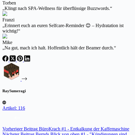
Torben
„Klingt nach SPA-Wellness für überflüssige Buzzwords.“
Franzi
„Erinnert euch an euren Selfcare-Reminder 😊 – Hydratation ist
wichtig!“
Mike
„Na gut, mach ich halt. Hoffentlich hält der Beamer durch.“
RaySumeragi
Artikel: 116
Vorheriger
Beitrag
BüroKrach #1 - Entkalkung der Kaffemaschine
Nächster
Beitrag
Bernds Blick von oben #1 - "Kündigungen sind