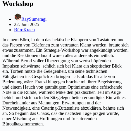
Workshop
RaySumeragi
22. Juni 2025
BüroKrach
In einem Büro, in dem das hektische Klappern von Tastaturen und
das Piepen von Telefonen zum vertrauten Klang wurden, braute sich
etwas zusammen. Ein Strategie-Workshop war angekündigt worden,
und die Reaktionen darauf waren alles andere als einheitlich.
Während Bernd voller Überzeugung von wertschöpfenden
Impulsen schwärmte, schlich sich bei Klara ein skeptischer Blick
ein. Torben nutzte die Gelegenheit, um seine technischen
Fähigkeiten ins Gespräch zu bringen – als ob das für alle von
Bedeutung wäre. Franzi hingegen brachte mit ihrer Begeisterung
und einem Hauch von gutmütigem Optimismus eine erfrischende
Note in die Runde, während Mike den praktischen Teil im Auge
behielt und sich nach den Sitzgelegenheiten erkundigte. Ein wildes
Durcheinander aus Meinungen, Erwartungen und der
Notwendigkeit, eine Catering-Zutatenliste abzuklären, bahnte sich
an. So begann das Chaos, das die nächsten Tage prägen würde,
einer Mischung aus Hoffnungen und frustrierenden
Büroalltagsmomenten.