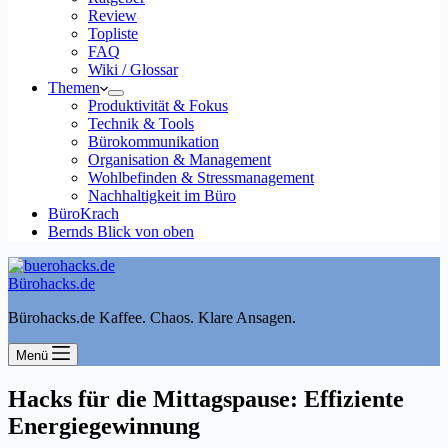
Review
Topliste
FAQ
Wiki / Glossar
Themen
Produktivität & Fokus
Technik & Tools
Bürokommunikation
Organisation & Management
Wohlbefinden & Stressmanagement
Nachhaltigkeit im Büro
BüroKrach
Bernds Blick von oben
Bürohacks.de
Bürohacks.de Kaffee. Chaos. Klare Ansagen.
Menü
Hacks für die Mittagspause: Effiziente
Energiegewinnung