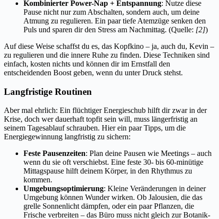
Kombinierter Power-Nap + Entspannung
: Nutze diese
Pause nicht nur zum Abschalten, sondern auch, um deine
Atmung zu regulieren. Ein paar tiefe Atemzüge senken den
Puls und sparen dir den Stress am Nachmittag. (Quelle:
[2]
)
Auf diese Weise schaffst du es, das Kopfkino – ja, auch du, Kevin –
zu regulieren und die innere Ruhe zu finden. Diese Techniken sind
einfach, kosten nichts und können dir im Ernstfall den
entscheidenden Boost geben, wenn du unter Druck stehst.
Langfristige Routinen
Aber mal ehrlich: Ein flüchtiger Energieschub hilft dir zwar in der
Krise, doch wer dauerhaft topfit sein will, muss längerfristig an
seinem Tagesablauf schrauben. Hier ein paar Tipps, um die
Energiegewinnung langfristig zu sichern:
Feste Pausenzeiten
: Plan deine Pausen wie Meetings – auch
wenn du sie oft verschiebst. Eine feste 30- bis 60-minütige
Mittagspause hilft deinem Körper, in den Rhythmus zu
kommen.
Umgebungsoptimierung
: Kleine Veränderungen in deiner
Umgebung können Wunder wirken. Ob Jalousien, die das
grelle Sonnenlicht dämpfen, oder ein paar Pflanzen, die
Frische verbreiten – das Büro muss nicht gleich zur Botanik-