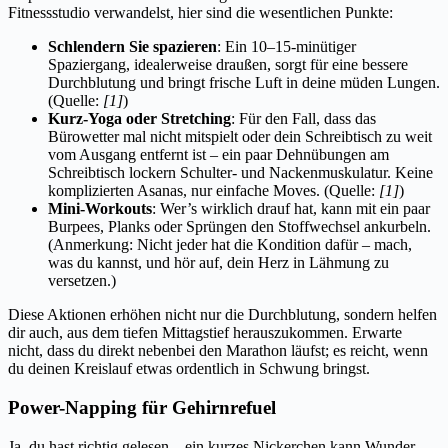
Fitnessstudio verwandelst, hier sind die wesentlichen Punkte:
Schlendern Sie spazieren
: Ein 10–15-minütiger
Spaziergang, idealerweise draußen, sorgt für eine bessere
Durchblutung und bringt frische Luft in deine müden Lungen.
(Quelle:
[1]
)
Kurz-Yoga oder Stretching
: Für den Fall, dass das
Bürowetter mal nicht mitspielt oder dein Schreibtisch zu weit
vom Ausgang entfernt ist – ein paar Dehnübungen am
Schreibtisch lockern Schulter- und Nackenmuskulatur. Keine
komplizierten Asanas, nur einfache Moves. (Quelle:
[1]
)
Mini-Workouts
: Wer’s wirklich drauf hat, kann mit ein paar
Burpees, Planks oder Sprüngen den Stoffwechsel ankurbeln.
(Anmerkung: Nicht jeder hat die Kondition dafür – mach,
was du kannst, und hör auf, dein Herz in Lähmung zu
versetzen.)
Diese Aktionen erhöhen nicht nur die Durchblutung, sondern helfen
dir auch, aus dem tiefen Mittagstief herauszukommen. Erwarte
nicht, dass du direkt nebenbei den Marathon läufst; es reicht, wenn
du deinen Kreislauf etwas ordentlich in Schwung bringst.
Power-Napping für Gehirnrefuel
Ja, du hast richtig gelesen – ein kurzes Nickerchen kann Wunder