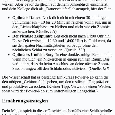
wirken. Aber bevor du gleich auf deinem Schreibtisch einschläfst
und dein Kollege dich als „Dauerschläfer“ abstempelt, hier der Plan:
Optimale Dauer
: Neck dich nicht mit einem 30-minütigen
Schlummer ein – 10 bis 20 Minuten reichen völlig aus, um in
der „Lichtschlafphase“ zu bleiben und nicht wie ein Zombie
aufzuwachen. (Quelle:
[2]
)
Der richtige Zeitpunkt
: Leg dich nicht nach 14:00 Uhr hin.
Diese Zeit (zwischen 12:30 und 14:00 Uhr) ist Gold wert, da
sie den späten Nachmittagstiefen vorbeugt, ohne den
nächtlichen Schlaf zu versauen. (Quelle:
[2]
)
Optimales Umfeld
: Sorg für eine dunkle, ruhige Ecke – oder,
wenn möglich, ein Nickerchen in einem ruhigen Raum. Das
verhindert, dass du beim Anschluss an deine nächste Zoom-
Session ungewollt den Schlafmodus aktivierst. (Quelle:
[2]
)
Die Wissenschaft hat es bestätigt: Ein kurzes Power-Nap kann dir
den nötigen „Gehirnrefuel“ geben, um den restlichen Tag präziser
und produktiver zu rocken. (Kleiner Tipp: Verwende einen Wecker,
sonst wird der Power-Nap zum unfreiwilligen Langschlaf.)
Ernährungsstrategien
Dein Magen spielt in dieser Geschichte ebenfalls eine Schlüsselrolle.