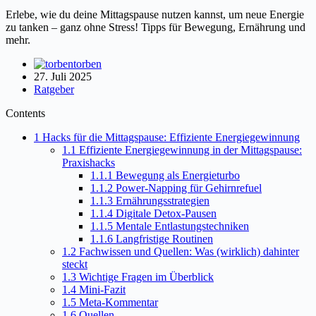
Erlebe, wie du deine Mittagspause nutzen kannst, um neue Energie
zu tanken – ganz ohne Stress! Tipps für Bewegung, Ernährung und
mehr.
torben
27. Juli 2025
Ratgeber
Contents
1
Hacks für die Mittagspause: Effiziente Energiegewinnung
1.1
Effiziente Energiegewinnung in der Mittagspause:
Praxishacks
1.1.1
Bewegung als Energieturbo
1.1.2
Power-Napping für Gehirnrefuel
1.1.3
Ernährungsstrategien
1.1.4
Digitale Detox-Pausen
1.1.5
Mentale Entlastungstechniken
1.1.6
Langfristige Routinen
1.2
Fachwissen und Quellen: Was (wirklich) dahinter
steckt
1.3
Wichtige Fragen im Überblick
1.4
Mini-Fazit
1.5
Meta-Kommentar
1.6
Quellen