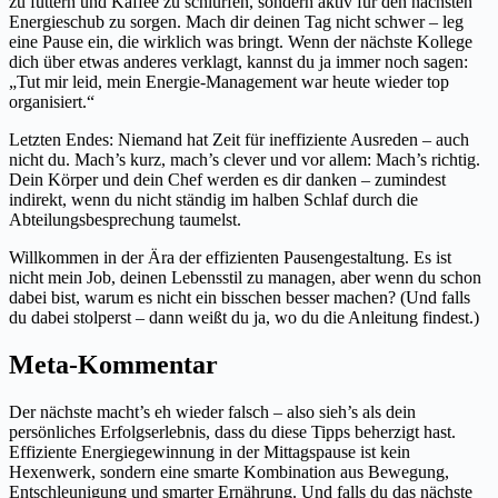
zu futtern und Kaffee zu schlürfen, sondern aktiv für den nächsten
Energieschub zu sorgen. Mach dir deinen Tag nicht schwer – leg
eine Pause ein, die wirklich was bringt. Wenn der nächste Kollege
dich über etwas anderes verklagt, kannst du ja immer noch sagen:
„Tut mir leid, mein Energie-Management war heute wieder top
organisiert.“
Letzten Endes: Niemand hat Zeit für ineffiziente Ausreden – auch
nicht du. Mach’s kurz, mach’s clever und vor allem: Mach’s richtig.
Dein Körper und dein Chef werden es dir danken – zumindest
indirekt, wenn du nicht ständig im halben Schlaf durch die
Abteilungsbesprechung taumelst.
Willkommen in der Ära der effizienten Pausengestaltung. Es ist
nicht mein Job, deinen Lebensstil zu managen, aber wenn du schon
dabei bist, warum es nicht ein bisschen besser machen? (Und falls
du dabei stolperst – dann weißt du ja, wo du die Anleitung findest.)
Meta-Kommentar
Der nächste macht’s eh wieder falsch – also sieh’s als dein
persönliches Erfolgserlebnis, dass du diese Tipps beherzigt hast.
Effiziente Energiegewinnung in der Mittagspause ist kein
Hexenwerk, sondern eine smarte Kombination aus Bewegung,
Entschleunigung und smarter Ernährung. Und falls du das nächste