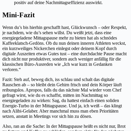
positiv auf deine Nachmittagseffizienz auswirkt.
Mini-Fazit
Wenn du’s bis hierhin geschafft hast, Glückwunsch – oder Respekt,
je nachdem, wie du’s sehen willst. Du weißt jetzt, dass eine
energiegeladene Mittagspause mehr zu bieten hat als schnödes
Kaffeeklatsch-Gedöns. Ob du nun deinen inneren Athleten weckst,
ein kurzweiliges Nickerchen einlegst oder deinem Kopf durch
digitale Auszeiten etwas Gutes tust – eine durchdachte Pause macht
dich nicht nur produktiver, sondern auch weniger anfällig für die
klassischen Büro-Ausreden wie „Ich war kurz in Gedanken
verloren.“
Fazit: Steh auf, beweg dich, iss schlau und schalt das digitale
Rauschen ab – so bleibt dein Gehirn frisch und dein Körper läuft
reibungslos. Apropos, falls du das nächste Mal wieder vom Chef
gefragt wirst, wie du es schaffst, mitten im Nachmittag so
energiegeladen zu wirken: Sag, du hattest einfach einen soliden
Energie-Turbo in der Mittagspause. Und ja, ich weiß – das klingt
nach Alibi-Gelaber. Aber manchmal muss man eben Prioritäten
setzen, anstatt in Meetings vor sich hin zu dösen.
Also, ran an die Sache: In der Mittagspause heißt es nicht nur, Brot