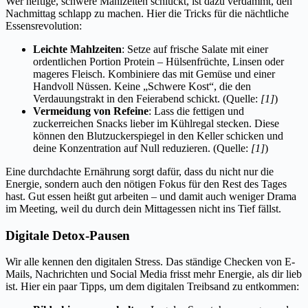
Wer heftige, schwere Mahlzeiten schluckt, ist dazu verdammt, den
Nachmittag schlapp zu machen. Hier die Tricks für die nächtliche
Essensrevolution:
Leichte Mahlzeiten
: Setze auf frische Salate mit einer
ordentlichen Portion Protein – Hülsenfrüchte, Linsen oder
mageres Fleisch. Kombiniere das mit Gemüse und einer
Handvoll Nüssen. Keine „Schwere Kost“, die den
Verdauungstrakt in den Feierabend schickt. (Quelle:
[1]
)
Vermeidung von Refeine
: Lass die fettigen und
zuckerreichen Snacks lieber im Kühlregal stecken. Diese
können den Blutzuckerspiegel in den Keller schicken und
deine Konzentration auf Null reduzieren. (Quelle:
[1]
)
Eine durchdachte Ernährung sorgt dafür, dass du nicht nur die
Energie, sondern auch den nötigen Fokus für den Rest des Tages
hast. Gut essen heißt gut arbeiten – und damit auch weniger Drama
im Meeting, weil du durch dein Mittagessen nicht ins Tief fällst.
Digitale Detox-Pausen
Wir alle kennen den digitalen Stress. Das ständige Checken von E-
Mails, Nachrichten und Social Media frisst mehr Energie, als dir lieb
ist. Hier ein paar Tipps, um dem digitalen Treibsand zu entkommen: