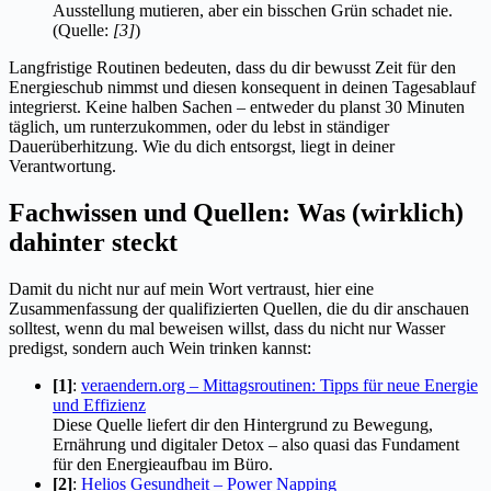
Ausstellung mutieren, aber ein bisschen Grün schadet nie.
(Quelle:
[3]
)
Langfristige Routinen bedeuten, dass du dir bewusst Zeit für den
Energieschub nimmst und diesen konsequent in deinen Tagesablauf
integrierst. Keine halben Sachen – entweder du planst 30 Minuten
täglich, um runterzukommen, oder du lebst in ständiger
Dauerüberhitzung. Wie du dich entsorgst, liegt in deiner
Verantwortung.
Fachwissen und Quellen: Was (wirklich)
dahinter steckt
Damit du nicht nur auf mein Wort vertraust, hier eine
Zusammenfassung der qualifizierten Quellen, die du dir anschauen
solltest, wenn du mal beweisen willst, dass du nicht nur Wasser
predigst, sondern auch Wein trinken kannst:
[1]
:
veraendern.org – Mittagsroutinen: Tipps für neue Energie
und Effizienz
Diese Quelle liefert dir den Hintergrund zu Bewegung,
Ernährung und digitaler Detox – also quasi das Fundament
für den Energieaufbau im Büro.
[2]
:
Helios Gesundheit – Power Napping