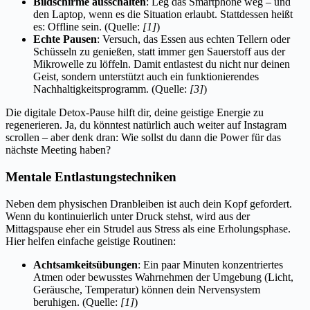
Bildschirme ausschalten
: Leg das Smartphone weg – und
den Laptop, wenn es die Situation erlaubt. Stattdessen heißt
es: Offline sein. (Quelle:
[1]
)
Echte Pausen
: Versuch, das Essen aus echten Tellern oder
Schüsseln zu genießen, statt immer gen Sauerstoff aus der
Mikrowelle zu löffeln. Damit entlastest du nicht nur deinen
Geist, sondern unterstützt auch ein funktionierendes
Nachhaltigkeitsprogramm. (Quelle:
[3]
)
Die digitale Detox-Pause hilft dir, deine geistige Energie zu
regenerieren. Ja, du könntest natürlich auch weiter auf Instagram
scrollen – aber denk dran: Wie sollst du dann die Power für das
nächste Meeting haben?
Mentale Entlastungstechniken
Neben dem physischen Dranbleiben ist auch dein Kopf gefordert.
Wenn du kontinuierlich unter Druck stehst, wird aus der
Mittagspause eher ein Strudel aus Stress als eine Erholungsphase.
Hier helfen einfache geistige Routinen:
Achtsamkeitsübungen
: Ein paar Minuten konzentriertes
Atmen oder bewusstes Wahrnehmen der Umgebung (Licht,
Geräusche, Temperatur) können dein Nervensystem
beruhigen. (Quelle:
[1]
)