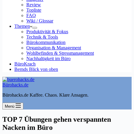
Review
Topliste
FAQ
Wiki / Glossar
Themen
Produktivität & Fokus
Technik & Tools
Bürokommunikation
Organisation & Management
Wohlbefinden & Stressmanagement
Nachhaltigkeit im Büro
BüroKrach
Bernds Blick von oben
Bürohacks.de
Bürohacks.de Kaffee. Chaos. Klare Ansagen.
Menü
TOP 7 Übungen gehen verspannten
Nacken im Büro