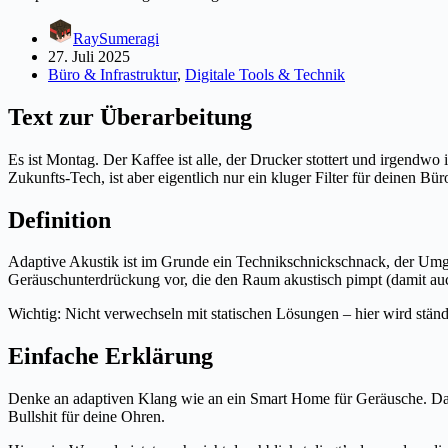
RaySumeragi
27. Juli 2025
Büro & Infrastruktur
,
Digitale Tools & Technik
Text zur Überarbeitung
Es ist Montag. Der Kaffee ist alle, der Drucker stottert und irgendw
Zukunfts-Tech, ist aber eigentlich nur ein kluger Filter für deinen Bü
Definition
Adaptive Akustik ist im Grunde ein Technikschnickschnack, der Umgebu
Geräuschunterdrückung vor, die den Raum akustisch pimpt (damit auc
Wichtig: Nicht verwechseln mit statischen Lösungen – hier wird ständi
Einfache Erklärung
Denke an adaptiven Klang wie an ein Smart Home für Geräusche. Das 
Bullshit für deine Ohren.