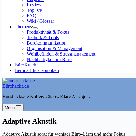
Review
Topliste
FAQ
Wiki / Glossar
Themen
Produktivität & Fokus
Technik & Tools
Bürokommunikation
Organisation & Management
Wohlbefinden & Stressmanagement
Nachhaltigkeit im Büro
BüroKrach
Bernds Blick von oben
Bürohacks.de
Bürohacks.de Kaffee. Chaos. Klare Ansagen.
Menü
Adaptive Akustik
Adaptive Akustik sorgt für weniger Büro-Lärm und mehr Fokus.