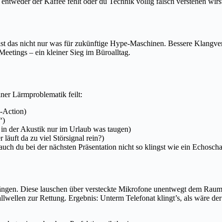
r entweder der Kaffee fehlt oder du Technik völlig falsch verstehen wirs
 ist das nicht nur was für zukünftige Hype-Maschinen. Bessere Klangv
etings – ein kleiner Sieg im Büroalltag.
iner Lärmproblematik feilt:
-Action)
“)
in der Akustik nur im Urlaub was taugen)
läuft da zu viel Störsignal rein?)
uch du bei der nächsten Präsentation nicht so klingst wie ein Echoscha
 hängen. Diese lauschen über versteckte Mikrofone unentwegt dem Rau
allwellen zur Rettung. Ergebnis: Unterm Telefonat klingt’s, als wäre d