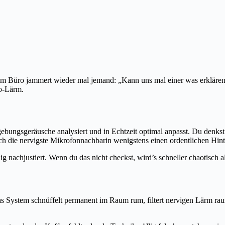
o im Büro jammert wieder mal jemand: „Kann uns mal einer was erklären
ro-Lärm.
ngsgeräusche analysiert und in Echtzeit optimal anpasst. Du denkst jet
h die nervigste Mikrofonnachbarin wenigstens einen ordentlichen Hint
g nachjustiert. Wenn du das nicht checkst, wird’s schneller chaotisch a
System schnüffelt permanent im Raum rum, filtert nervigen Lärm raus