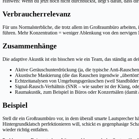
Hinweis: Wenn du jetzt noch nicht durchblickst, liegt’s daran, dass di
Verbraucherrelevanz
Für uns Normalsterbliche, die trotz allem im Großraumbüro arbeiten,
führen. Mehr Konzentration = weniger Ablenkung von den nervigen Me
Zusammenhänge
Die adaptive Akustik ist ein bisschen wie ein Team, das ständig an de
Aktive Geräuschunterdrückung (ja, die typische Anti-Rauschen
Akustische Maskierung (die das Rauschen irgendwie „übertönt
Echtzeitanalysen von Umgebungsgeräuschen (weil Standbilder 
Signal-Rausch-Verhältnis (SNR – wie sauber ist der Klang, oder 
Raumakustik, zum Beispiel in Büros oder Konzertsälen (damit a
Beispiel
Stell dir ein Großraumbüro vor, in dem überall smarte Lautsprecher
Hintergrundklatsch perfektionieren will, schickt es gegenphasige Sch
wieder richtig entfalten.